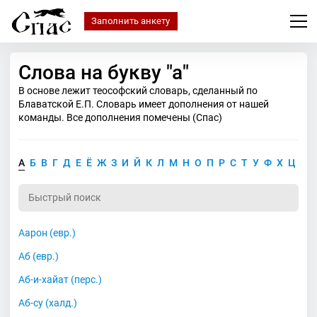
Заполнить анкету
Слова на букву "а"
В основе лежит теософский словарь, сделанный по
Блаватской Е.П. Словарь имеет дополнения от нашей
команды. Все дополнения помечены (Спас)
А
Б
В
Г
Д
Е
Ё
Ж
З
И
Й
К
Л
М
Н
О
П
Р
С
Т
У
Ф
Х
Ц
Ч
Аарон (евр.)
Аб (евр.)
Аб-и-хайат (перс.)
Аб-су (халд.)