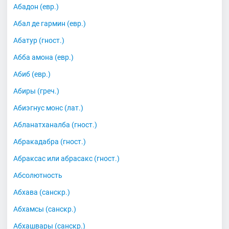
Абадон (евр.)
Абал де гармин (евр.)
Абатур (гност.)
Абба амона (евр.)
Абиб (евр.)
Абиры (греч.)
Абиэгнус монс (лат.)
Абланатханалба (гност.)
Абракадабра (гност.)
Абраксас или абрасакс (гност.)
Абсолютность
Абхава (санскр.)
Абхамсы (санскр.)
Абхашвары (санскр.)