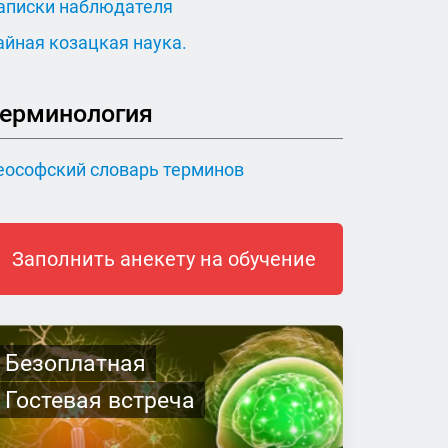
аписки наблюдателя
айная козацкая наука.
ерминология
еософский словарь терминов
Заполнить анекету на обучение
Безоплатная
Гостевая встреча