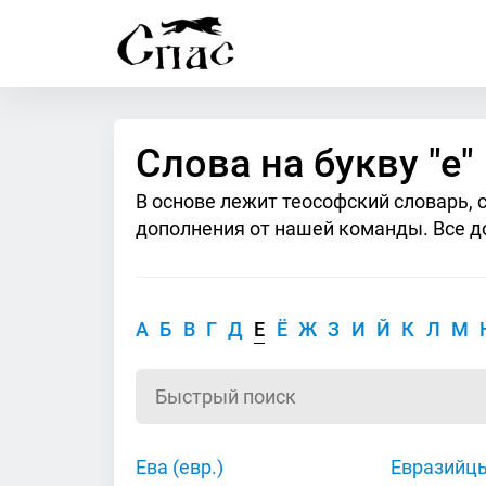
Слова на букву "е"
В основе лежит теософский словарь, 
дополнения от нашей команды. Все д
А
Б
В
Г
Д
Е
Ё
Ж
З
И
Й
К
Л
М
Ева (евр.)
Евразийц