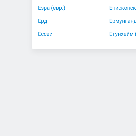
Езра (евр.)
Епископс
Ерд
Ермунганд
Ессеи
Етунхейм 