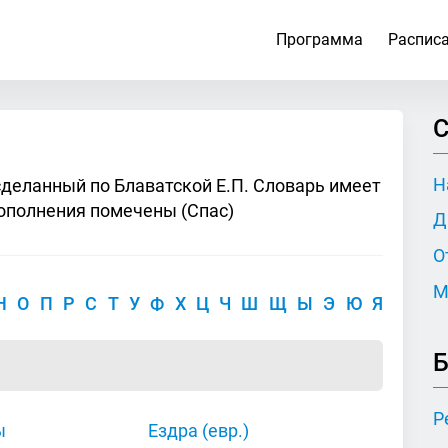
Программа
Распис
С
Н
сделанный по Блаватской Е.П. Словарь имеет
ополнения помечены (Спас)
Д
О
М
Н
О
П
Р
С
Т
У
Ф
Х
Ц
Ч
Ш
Щ
Ы
Э
Ю
Я
Б
Р
ы
Ездра (евр.)