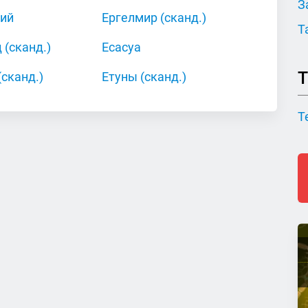
З
кий
Ергелмир (сканд.)
Т
 (сканд.)
Есасуа
Т
(сканд.)
Етуны (сканд.)
Т