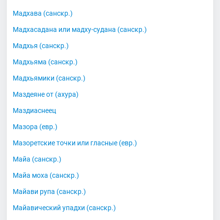
Мадхава (санскр.)
Мадхасадана или мадху-судана (санскр.)
Мадхья (санскр.)
Мадхьяма (санскр.)
Мадхьямики (санскр.)
Маздеяне от (ахура)
Маздиаснеец
Мазора (евр.)
Мазоретские точки или гласные (евр.)
Майа (санскр.)
Майа моха (санскр.)
Майави рупа (санскр.)
Майавический упадхи (санскр.)