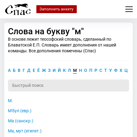
Заполнить анкету
Слова на букву "м"
В основе лежит теософский словарь, сделанный по
Блаватской Е.П. Словарь имеет дополнения от нашей
команды. Все дополнения помечены (Спас)
А
Б
В
Г
Д
Е
Ё
Ж
З
И
Й
К
Л
М
Н
О
П
Р
С
Т
У
Ф
Х
Ц
Ч
М.
М'бул (евр.)
Ма (санскр.)
Ма, мут (египет.)