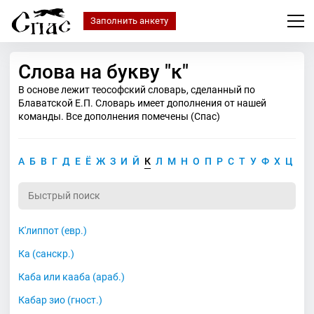
Заполнить анкету
Слова на букву "к"
В основе лежит теософский словарь, сделанный по
Блаватской Е.П. Словарь имеет дополнения от нашей
команды. Все дополнения помечены (Спас)
А
Б
В
Г
Д
Е
Ё
Ж
З
И
Й
К
Л
М
Н
О
П
Р
С
Т
У
Ф
Х
Ц
Ч
К'липпот (евр.)
Ка (санскр.)
Каба или кааба (араб.)
Кабар зио (гност.)