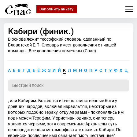
Заполнить анкету
Кабири (финик.)
В основе лежит теософский словарь, сделанный по
Блаватской Е.П. Словарь имеет дополнения от нашей
команды. Все дополнения помечены (Спас)
А
Б
В
Г
Д
Е
Ё
Ж
З
И
Й
К
Л
М
Н
О
П
Р
С
Т
У
Ф
Х
Ц
Ч
, или Кабирим. Божества и очень таинственные боги у
древних народов, включая израильтян, некоторые из
которых подобно Тераху, отцу Авраама - поклонялись им
под именем Терафим. У христиан, однако, они теперь
являются чертями, хотя современные Архангелы суть
непосредственная метаморфоза этих самых Кабири. По
еврейски последнее имя означает "могущественные",