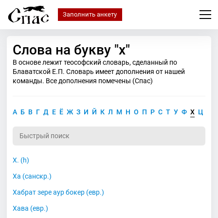
Заполнить анкету
Слова на букву "х"
В основе лежит теософский словарь, сделанный по
Блаватской Е.П. Словарь имеет дополнения от нашей
команды. Все дополнения помечены (Спас)
А
Б
В
Г
Д
Е
Ё
Ж
З
И
Й
К
Л
М
Н
О
П
Р
С
Т
У
Ф
Х
Ц
Ч
Х. (h)
Ха (санскр.)
Хабрат зере аур бокер (евр.)
Хава (евр.)