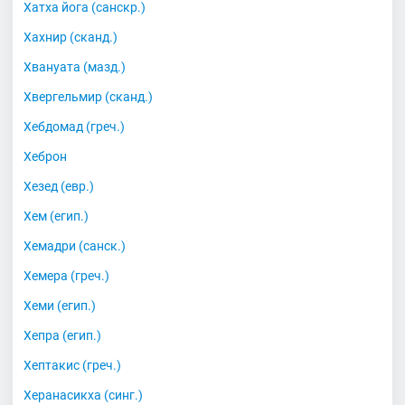
Хатха йога (санскр.)
Хахнир (сканд.)
Хвануата (мазд.)
Хвергельмир (сканд.)
Хебдомад (греч.)
Хеброн
Хезед (евр.)
Хем (егип.)
Хемадри (санск.)
Хемера (греч.)
Хеми (егип.)
Хепра (егип.)
Хептакис (греч.)
Херанасикха (синг.)