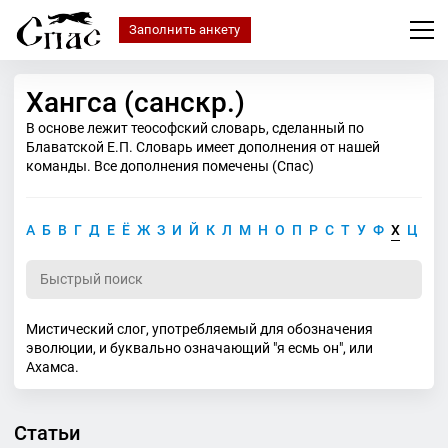
Заполнить анкету
Хангса (санскр.)
В основе лежит теософский словарь, сделанный по
Блаватской Е.П. Словарь имеет дополнения от нашей
команды. Все дополнения помечены (Спас)
А
Б
В
Г
Д
Е
Ё
Ж
З
И
Й
К
Л
М
Н
О
П
Р
С
Т
У
Ф
Х
Ц
Ч
Мистический слог, употребляемый для обозначения
эволюции, и буквально означающий "я есмь он", или
Ахамса.
Статьи