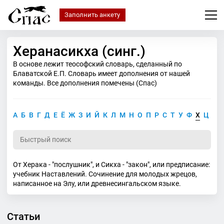
Заполнить анкету
Херанасикха (синг.)
В основе лежит теософский словарь, сделанный по
Блаватской Е.П. Словарь имеет дополнения от нашей
команды. Все дополнения помечены (Спас)
А
Б
В
Г
Д
Е
Ё
Ж
З
И
Й
К
Л
М
Н
О
П
Р
С
Т
У
Ф
Х
Ц
Ч
От Херака - "послушник", и Сикха - "закон", или предписание:
учебник Наставлений. Сочинение для молодых жрецов,
написанное на Элу, или древнесингальском языке.
Статьи