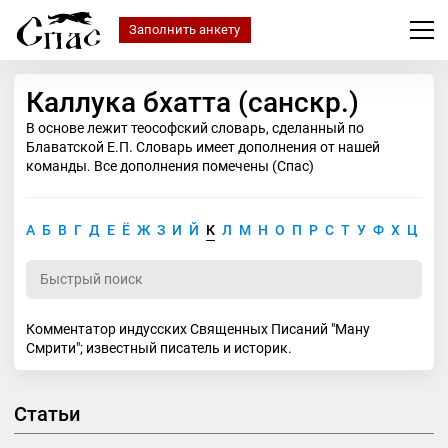
Заполнить анкету
Каллука бхатта (санскр.)
В основе лежит теософский словарь, сделанный по
Блаватской Е.П. Словарь имеет дополнения от нашей
команды. Все дополнения помечены (Спас)
А
Б
В
Г
Д
Е
Ё
Ж
З
И
Й
К
Л
М
Н
О
П
Р
С
Т
У
Ф
Х
Ц
Ч
Комментатор индусских Священных Писаний "Ману
Смрити"; известный писатель и историк.
Статьи