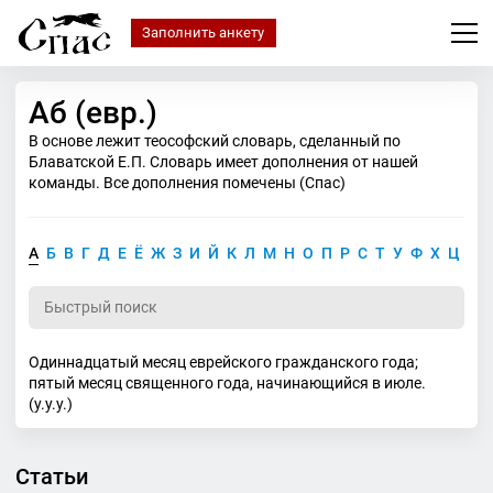
Заполнить анкету
Аб (евр.)
В основе лежит теософский словарь, сделанный по
Блаватской Е.П. Словарь имеет дополнения от нашей
команды. Все дополнения помечены (Спас)
А
Б
В
Г
Д
Е
Ё
Ж
З
И
Й
К
Л
М
Н
О
П
Р
С
Т
У
Ф
Х
Ц
Ч
Одиннадцатый месяц еврейского гражданского года;
пятый месяц священного года, начинающийся в июле.
(у.у.у.)
Статьи