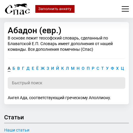
Заполнить анкету
Абадон (евр.)
В основе лежит теософский словарь, сделанный по
Блаватской Е.П. Словарь имеет дополнения от нашей
команды. Все дополнения помечены (Спас)
А
Б
В
Г
Д
Е
Ё
Ж
З
И
Й
К
Л
М
Н
О
П
Р
С
Т
У
Ф
Х
Ц
Ч
Ангел Ада, соответствующий греческому Аполлиону.
Статьи
Наши статьи