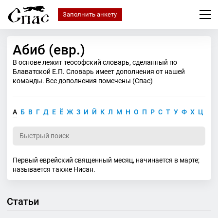
Заполнить анкету
Абиб (евр.)
В основе лежит теософский словарь, сделанный по
Блаватской Е.П. Словарь имеет дополнения от нашей
команды. Все дополнения помечены (Спас)
А
Б
В
Г
Д
Е
Ё
Ж
З
И
Й
К
Л
М
Н
О
П
Р
С
Т
У
Ф
Х
Ц
Ч
Первый еврейский священный месяц, начинается в марте;
называется также Нисан.
Статьи