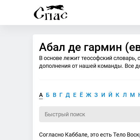
Абал де гармин (ев
В основе лежит теософский словарь, 
дополнения от нашей команды. Все д
А
Б
В
Г
Д
Е
Ё
Ж
З
И
Й
К
Л
М
Согласно Каббале, это есть Тело Вос