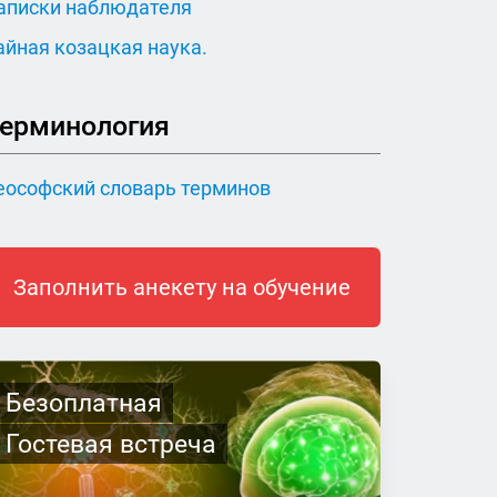
аписки наблюдателя
айная козацкая наука.
ерминология
еософский словарь терминов
Заполнить анекету на обучение
Безоплатная
Гостевая встреча