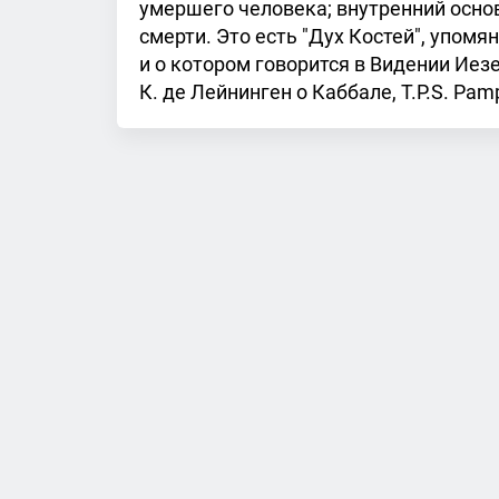
умершего человека; внутренний осно
смерти. Это есть "Дух Костей", упомя
и о котором говорится в Видении Иез
К. де Лейнинген о Каббале, T.P.S. Pamphle