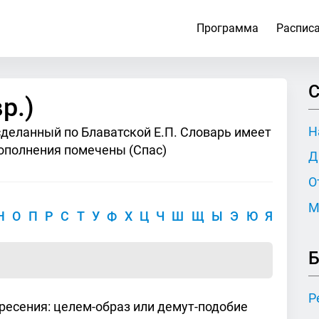
Программа
Распис
С
р.)
Н
сделанный по Блаватской Е.П. Словарь имеет
ополнения помечены (Спас)
Д
О
М
Н
О
П
Р
С
Т
У
Ф
Х
Ц
Ч
Ш
Щ
Ы
Э
Ю
Я
Б
Р
кресения: целем-образ или демут-подобие