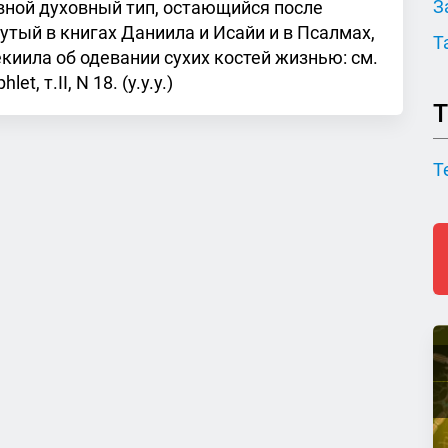
З
вной духовный тип, остающийся после
нутый в книгах Даниила и Исайи и в Псалмах,
Т
екиила об одевании сухих костей жизнью: см.
t, т.II, N 18. (у.у.у.)
Т
Т