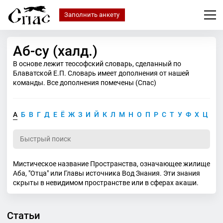
Заполнить анкету
Аб-су (халд.)
В основе лежит теософский словарь, сделанный по
Блаватской Е.П. Словарь имеет дополнения от нашей
команды. Все дополнения помечены (Спас)
А
Б
В
Г
Д
Е
Ё
Ж
З
И
Й
К
Л
М
Н
О
П
Р
С
Т
У
Ф
Х
Ц
Ч
Мистическое название Пространства, означающее жилище
Аба, "Отца" или Главы источника Вод Знания. Эти знания
скрыты в невидимом пространстве или в сферах акаши.
Статьи