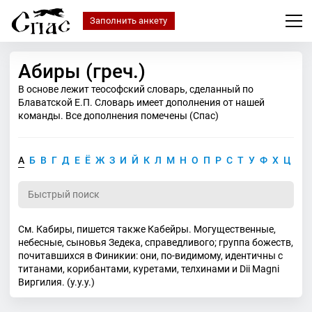
Заполнить анкету
Абиры (греч.)
В основе лежит теософский словарь, сделанный по
Блаватской Е.П. Словарь имеет дополнения от нашей
команды. Все дополнения помечены (Спас)
А
Б
В
Г
Д
Е
Ё
Ж
З
И
Й
К
Л
М
Н
О
П
Р
С
Т
У
Ф
Х
Ц
Ч
См. Кабиры, пишется также Кабейры. Могущественные,
небесные, сыновья Зедека, справедливого; группа божеств,
почитавшихся в Финикии: они, по-видимому, идентичны с
титанами, корибантами, куретами, телхинами и Dii Magni
Виргилия. (у.у.у.)