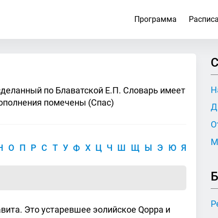
Программа
Распис
С
Н
сделанный по Блаватской Е.П. Словарь имеет
ополнения помечены (Спас)
Д
О
М
Н
О
П
Р
С
Т
У
Ф
Х
Ц
Ч
Ш
Щ
Ы
Э
Ю
Я
Б
Р
вита. Это устаревшее эолийское Qoppa и