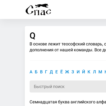
Q
В основе лежит теософский словарь, 
дополнения от нашей команды. Все д
А
Б
В
Г
Д
Е
Ё
Ж
З
И
Й
К
Л
М
Семнадцатая буква английского алфа