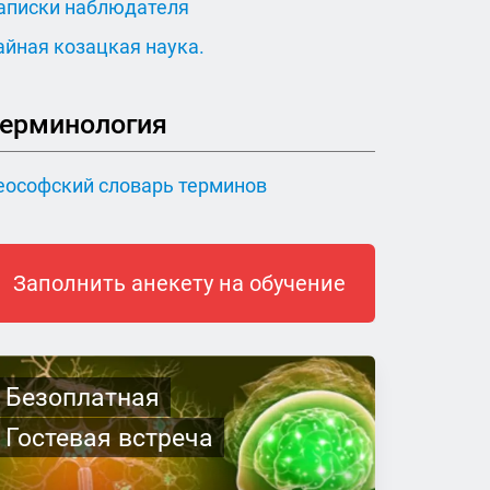
аписки наблюдателя
айная козацкая наука.
ерминология
еософский словарь терминов
Заполнить анекету на обучение
Безоплатная
Гостевая встреча