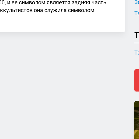
З
00, и ее символом является задняя часть
оккультистов она служила символом
Т
Т
Т