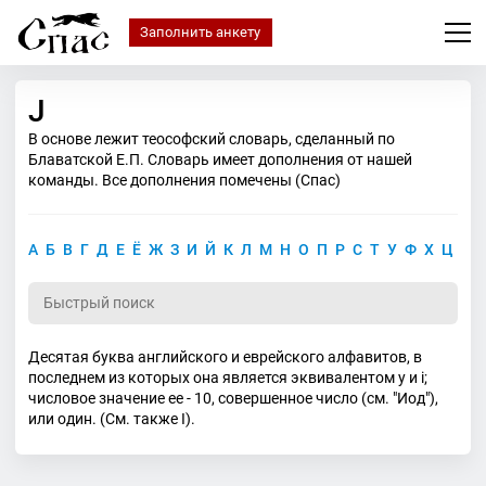
Заполнить анкету
J
В основе лежит теософский словарь, сделанный по
Блаватской Е.П. Словарь имеет дополнения от нашей
команды. Все дополнения помечены (Спас)
А
Б
В
Г
Д
Е
Ё
Ж
З
И
Й
К
Л
М
Н
О
П
Р
С
Т
У
Ф
Х
Ц
Ч
Десятая буква английского и еврейского алфавитов, в
последнем из которых она является эквивалентом y и i;
числовое значение ее - 10, совершенное число (см. "Иод"),
или один. (См. также I).