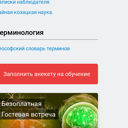
аписки наблюдателя
айная козацкая наука.
ерминология
еософский словарь терминов
Заполнить анекету на обучение
Безоплатная
Гостевая встреча