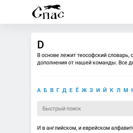
D
В основе лежит теософский словарь, 
дополнения от нашей команды. Все д
А
Б
В
Г
Д
Е
Ё
Ж
З
И
Й
К
Л
М
И в английском, и еврейском алфавит