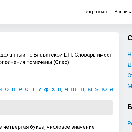
Программа
Распис
С
Н
сделанный по Блаватской Е.П. Словарь имеет
ополнения помечены (Спас)
Д
О
М
Н
О
П
Р
С
Т
У
Ф
Х
Ц
Ч
Ш
Щ
Ы
Э
Ю
Я
Б
Р
е четвертая буква, числовое значение