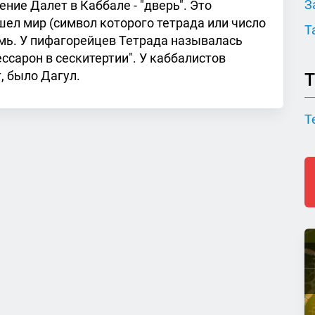
З
ние Далет в Каббале - "дверь". Это
ошел мир (символ которого тетрада или число
Т
мь. У пифагорейцев Тетрада называлась
ессарон в сескитертии". У каббалистов
, было Дагул.
Т
Т