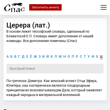
Заполнить анкету
Церера (лат.)
В основе лежит теософский словарь, сделанный по
Блаватской Е.П. Словарь имеет дополнения от нашей
команды. Все дополнения помечены (Спас)
А
Б
В
Г
Д
Е
Ё
Ж
З
И
Й
К
Л
М
Н
О
П
Р
С
Т
У
Ф
Х
Ц
Ч
По-гречески: Деметра. Как женский аспект Отца Эфира,
Юпитера, она эзотерически является плодородным
принципом во всеохватывающем Духе, который оживляет
каждый зародыш в материальной вселенной.