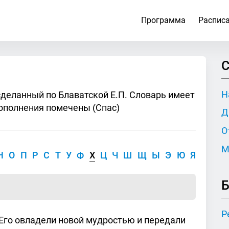
Программа
Распис
С
Н
сделанный по Блаватской Е.П. Словарь имеет
ополнения помечены (Спас)
Д
О
М
Н
О
П
Р
С
Т
У
Ф
Х
Ц
Ч
Ш
Щ
Ы
Э
Ю
Я
Б
Р
 Его овладели новой мудростью и передали