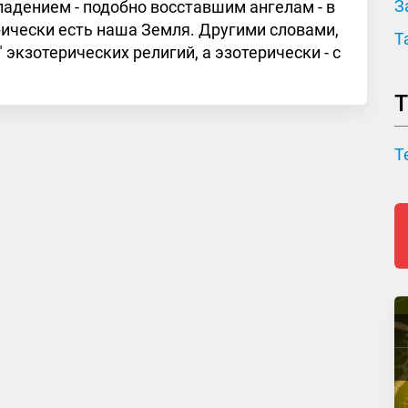
З
 падением - подобно восставшим ангелам - в
рически есть наша Земля. Другими словами,
Т
экзотерических религий, а эзотерически - с
Т
Т