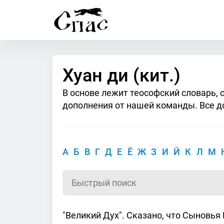
Хуан ди (кит.)
В основе лежит теософский словарь, 
дополнения от нашей команды. Все д
А
Б
В
Г
Д
Е
Ё
Ж
З
И
Й
К
Л
М
"Великий Дух". Сказано, что Сыновья