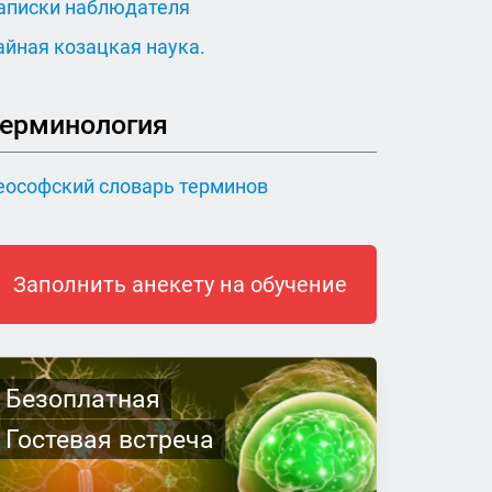
аписки наблюдателя
айная козацкая наука.
ерминология
еософский словарь терминов
Заполнить анекету на обучение
Безоплатная
Гостевая встреча