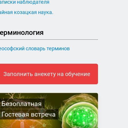
аписки наблюдателя
айная козацкая наука.
ерминология
еософский словарь терминов
Заполнить анекету на обучение
Безоплатная
Гостевая встреча