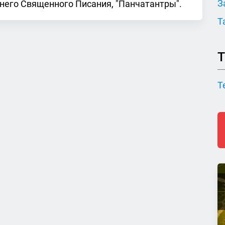
З
внего Священного Писания, "Панчатантры".
Т
Т
Т