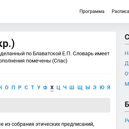
Программа
Распис
С
р.)
Н
сделанный по Блаватской Е.П. Словарь имеет
ополнения помечены (Спас)
Д
О
М
Н
О
П
Р
С
Т
У
Ф
Х
Ц
Ч
Ш
Щ
Ы
Э
Ю
Я
Б
Р
е из собрания этических предписаний,