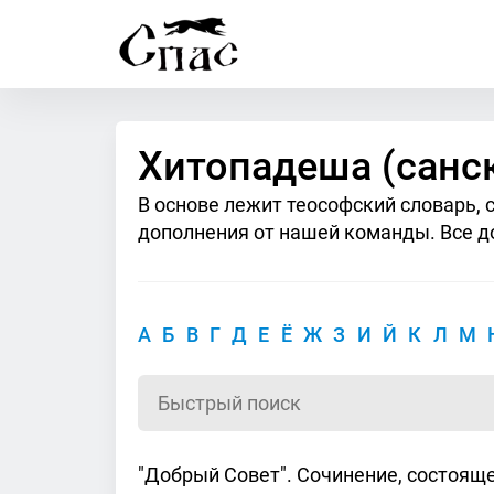
Хитопадеша (санск
В основе лежит теософский словарь, 
дополнения от нашей команды. Все д
А
Б
В
Г
Д
Е
Ё
Ж
З
И
Й
К
Л
М
"Добрый Совет". Сочинение, состояще