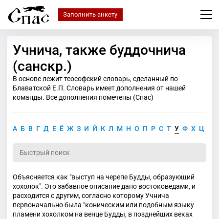
Заполнить анкету
Учнича, также буддочнича
(санскр.)
В основе лежит теософский словарь, сделанный по
Блаватской Е.П. Словарь имеет дополнения от нашей
команды. Все дополнения помечены (Спас)
А
Б
В
Г
Д
Е
Ё
Ж
З
И
Й
К
Л
М
Н
О
П
Р
С
Т
У
Ф
Х
Ц
Ч
Объясняется как "выступ на черепе Будды, образующий
хохолок". Это забавное описание дано востоковедами, и
расходится с другим, согласно которому Учнича
первоначально была "коническим или подобным языку
пламени хохолком на венце Будды, в позднейших веках