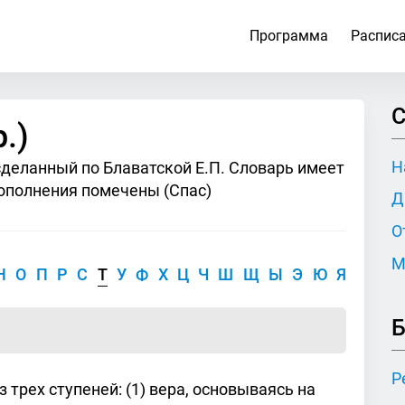
Программа
Распис
С
.)
Н
сделанный по Блаватской Е.П. Словарь имеет
ополнения помечены (Спас)
Д
О
М
Н
О
П
Р
С
Т
У
Ф
Х
Ц
Ч
Ш
Щ
Ы
Э
Ю
Я
Б
Р
из трех ступеней: (1) вера, основываясь на