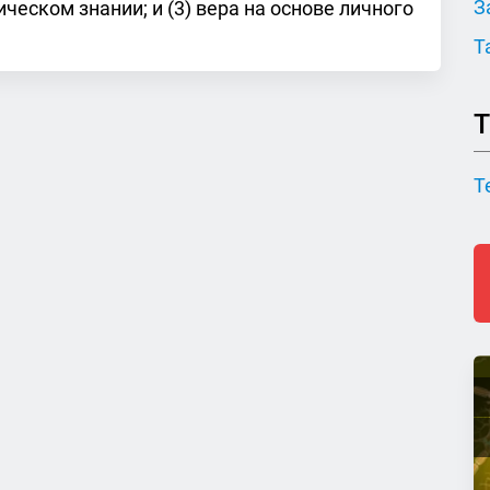
З
ическом знании; и (3) вера на основе личного
Т
Т
Т