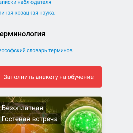
аписки наблюдателя
айная козацкая наука.
ерминология
еософский словарь терминов
Заполнить анекету на обучение
Безоплатная
Гостевая встреча