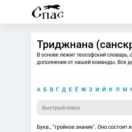
Триджнана (санскр
В основе лежит теософский словарь, 
дополнения от нашей команды. Все д
А
Б
В
Г
Д
Е
Ё
Ж
З
И
Й
К
Л
М
Букв., "тройное знание". Оно состоит 