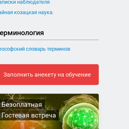
аписки наблюдателя
айная козацкая наука.
ерминология
еософский словарь терминов
Заполнить анекету на обучение
Безоплатная
Гостевая встреча