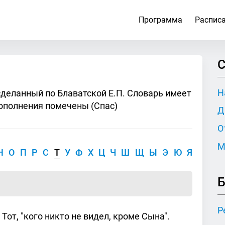
Программа
Распис
С
Н
сделанный по Блаватской Е.П. Словарь имеет
ополнения помечены (Спас)
Д
О
М
Н
О
П
Р
С
Т
У
Ф
Х
Ц
Ч
Ш
Щ
Ы
Э
Ю
Я
Б
Р
Тот, "кого никто не видел, кроме Сына".