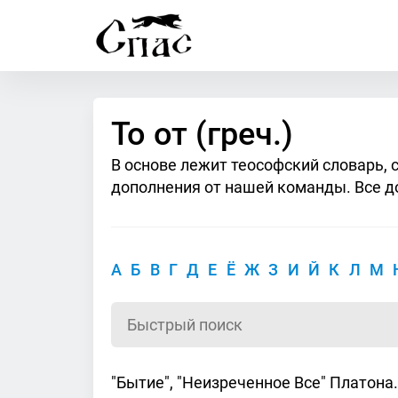
То от (греч.)
В основе лежит теософский словарь, 
дополнения от нашей команды. Все д
А
Б
В
Г
Д
Е
Ё
Ж
З
И
Й
К
Л
М
"Бытие", "Неизреченное Все" Платона. 