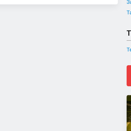
З
Т
Т
Т