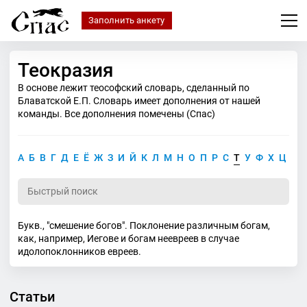
Заполнить анкету
Теокразия
В основе лежит теософский словарь, сделанный по
Блаватской Е.П. Словарь имеет дополнения от нашей
команды. Все дополнения помечены (Спас)
А
Б
В
Г
Д
Е
Ё
Ж
З
И
Й
К
Л
М
Н
О
П
Р
С
Т
У
Ф
Х
Ц
Ч
Букв., "смешение богов". Поклонение различным богам,
как, например, Иегове и богам неевреев в случае
идолопоклонников евреев.
Статьи