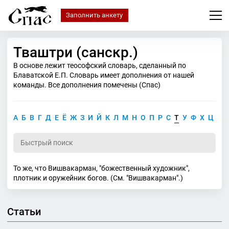
Заполнить анкету
Тваштри (санскр.)
В основе лежит теософский словарь, сделанный по
Блаватской Е.П. Словарь имеет дополнения от нашей
команды. Все дополнения помечены (Спас)
А
Б
В
Г
Д
Е
Ё
Ж
З
И
Й
К
Л
М
Н
О
П
Р
С
Т
У
Ф
Х
Ц
Ч
То же, что Вишвакарман, "божественный художник",
плотник и оружейник богов. (См. "Вишвакарман".)
Статьи