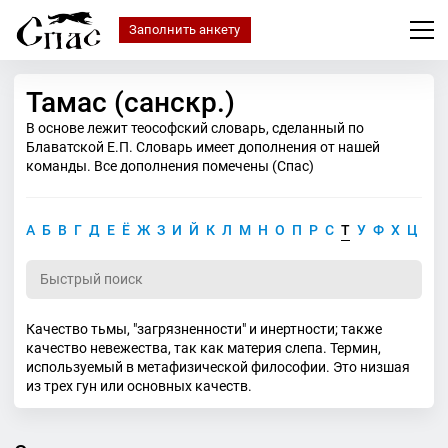
Заполнить анкету
Тамас (санскр.)
В основе лежит теософский словарь, сделанный по
Блаватской Е.П. Словарь имеет дополнения от нашей
команды. Все дополнения помечены (Спас)
А
Б
В
Г
Д
Е
Ё
Ж
З
И
Й
К
Л
М
Н
О
П
Р
С
Т
У
Ф
Х
Ц
Ч
Качество тьмы, "загрязненности" и инертности; также
качество невежества, так как материя слепа. Термин,
используемый в метафизической философии. Это низшая
из трех гун или основных качеств.