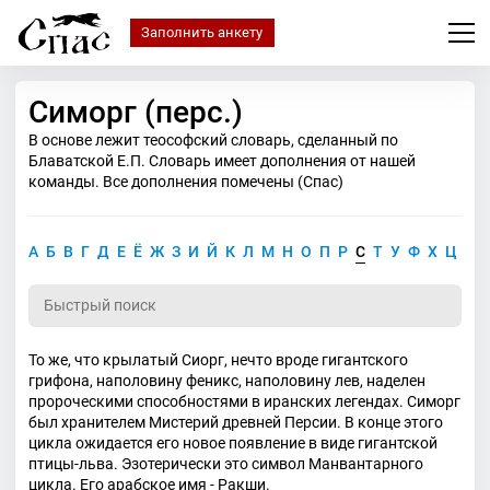
Заполнить анкету
Симорг (перс.)
В основе лежит теософский словарь, сделанный по
Блаватской Е.П. Словарь имеет дополнения от нашей
команды. Все дополнения помечены (Спас)
А
Б
В
Г
Д
Е
Ё
Ж
З
И
Й
К
Л
М
Н
О
П
Р
С
Т
У
Ф
Х
Ц
Ч
То же, что крылатый Сиорг, нечто вроде гигантского
грифона, наполовину феникс, наполовину лев, наделен
пророческими способностями в иранских легендах. Симорг
был хранителем Мистерий древней Персии. В конце этого
цикла ожидается его новое появление в виде гигантской
птицы-льва. Эзотерически это символ Манвантарного
цикла. Его арабское имя - Ракши.