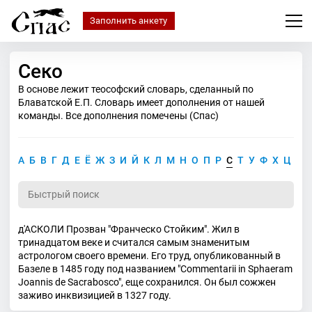
Заполнить анкету
Секо
В основе лежит теософский словарь, сделанный по
Блаватской Е.П. Словарь имеет дополнения от нашей
команды. Все дополнения помечены (Спас)
А
Б
В
Г
Д
Е
Ё
Ж
З
И
Й
К
Л
М
Н
О
П
Р
С
Т
У
Ф
Х
Ц
Ч
д'АСКОЛИ Прозван "Франческо Стойким". Жил в
тринадцатом веке и считался самым знаменитым
астрологом своего времени. Его труд, опубликованный в
Базеле в 1485 году под названием "Commentarii in Sphaeram
Joannis de Sacrabosco", еще сохранился. Он был сожжен
заживо инквизицией в 1327 году.