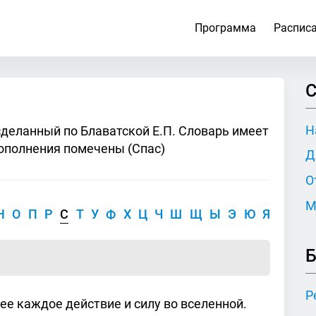
Программа
Распис
С
Н
сделанный по Блаватской Е.П. Словарь имеет
ополнения помечены (Спас)
Д
О
М
Н
О
П
Р
С
Т
У
Ф
Х
Ц
Ч
Ш
Щ
Ы
Э
Ю
Я
Б
Р
 каждое действие и силу во вселенной.