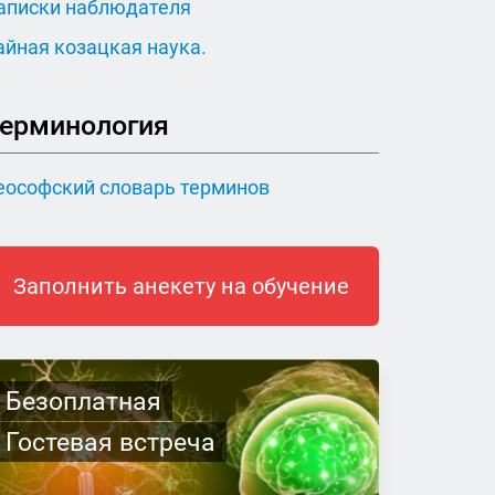
аписки наблюдателя
айная козацкая наука.
ерминология
еософский словарь терминов
Заполнить анекету на обучение
Безоплатная
Гостевая встреча