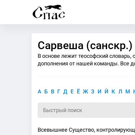
Сарвеша (санскр.)
В основе лежит теософский словарь, 
дополнения от нашей команды. Все д
А
Б
В
Г
Д
Е
Ё
Ж
З
И
Й
К
Л
М
Всевышнее Существо, контролирующее