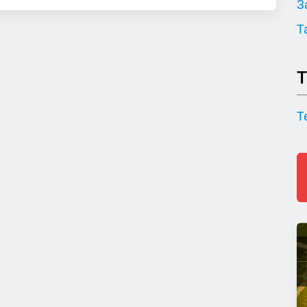
З
Т
Т
Т