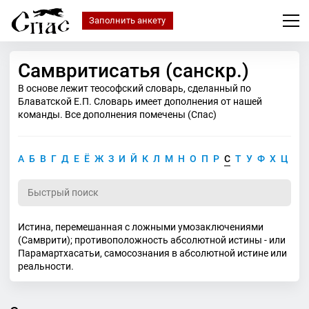
Заполнить анкету
Самвритисатья (санскр.)
В основе лежит теософский словарь, сделанный по
Блаватской Е.П. Словарь имеет дополнения от нашей
команды. Все дополнения помечены (Спас)
А
Б
В
Г
Д
Е
Ё
Ж
З
И
Й
К
Л
М
Н
О
П
Р
С
Т
У
Ф
Х
Ц
Ч
Истина, перемешанная с ложными умозаключениями
(Самврити); противоположность абсолютной истины - или
Парамартхасатьи, самосознания в абсолютной истине или
реальности.