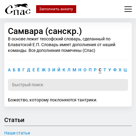
Заполнить анкету
Самвара (санскр.)
В основе лежит теософский словарь, сделанный по
Блаватской Е.П. Словарь имеет дополнения от нашей
команды. Все дополнения помечены (Спас)
А
Б
В
Г
Д
Е
Ё
Ж
З
И
Й
К
Л
М
Н
О
П
Р
С
Т
У
Ф
Х
Ц
Ч
Божество, которому поклоняются тантрики.
Статьи
Наши статьи