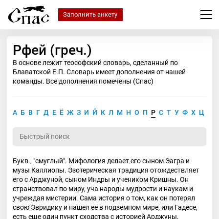
Заполнить анкету
Рфей (греч.)
В основе лежит теософский словарь, сделанный по
Блаватской Е.П. Словарь имеет дополнения от нашей
команды. Все дополнения помечены (Спас)
А
Б
В
Г
Д
Е
Ё
Ж
З
И
Й
К
Л
М
Н
О
П
Р
С
Т
У
Ф
Х
Ц
Ч
Букв., "смуглый". Мифология делает его сыном Эагра и
музы Каллиопы. Эзотерическая традиция отождествляет
его с Арджуной, сыном Индры и учеником Кришны. Он
странствовал по миру, уча народы мудрости и наукам и
учреждая мистерии. Сама история о том, как он потерял
свою Эвридику и нашел ее в подземном мире, или Гадесе,
есть еще один пункт сходства с историей Арджуны,