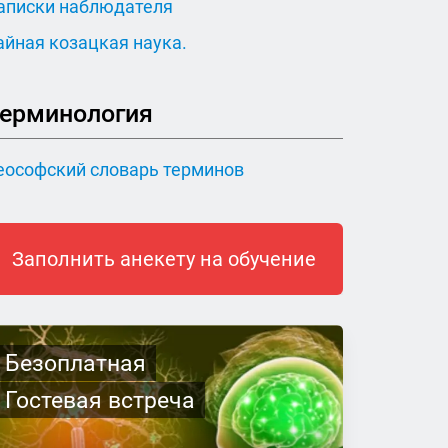
аписки наблюдателя
айная козацкая наука.
ерминология
еософский словарь терминов
Заполнить анекету на обучение
Безоплатная
Гостевая встреча