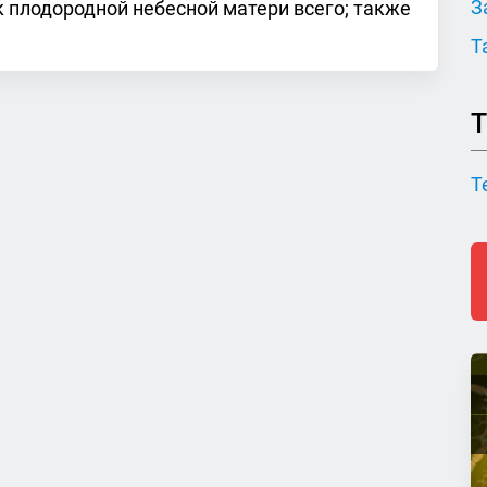
З
к плодородной небесной матери всего; также
Т
Т
Т