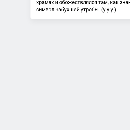
храмах и обожествлялся там, как зна
символ набухшей утробы. (у.у.у.)