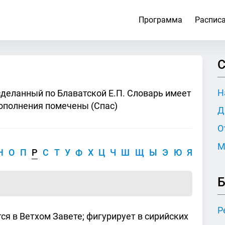
Программа
Распис
С
Н
сделанный по Блаватской Е.П. Словарь имеет
ополнения помечены (Спас)
Д
О
М
Н
О
П
Р
С
Т
У
Ф
Х
Ц
Ч
Ш
Щ
Ы
Э
Ю
Я
Б
Р
ся в Ветхом Завете; фигурирует в сирийских