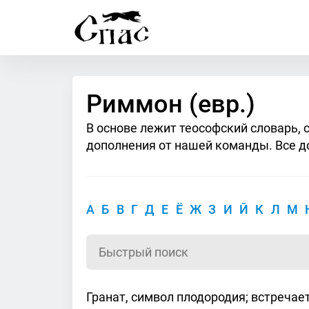
Риммон (евр.)
В основе лежит теософский словарь, 
дополнения от нашей команды. Все д
А
Б
В
Г
Д
Е
Ё
Ж
З
И
Й
К
Л
М
Гранат, символ плодородия; встречает