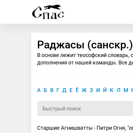
Раджасы (санскр.)
В основе лежит теософский словарь, 
дополнения от нашей команды. Все д
А
Б
В
Г
Д
Е
Ё
Ж
З
И
Й
К
Л
М
Старшие Агнишватты - Питри Огня, "