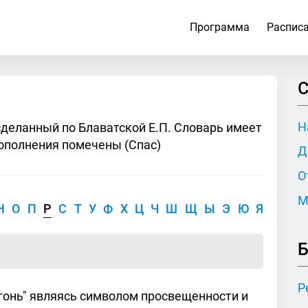
Программа
Распис
С
Н
сделанный по Блаватской Е.П. Словарь имеет
ополнения помечены (Спас)
Д
О
М
Н
О
П
Р
С
Т
У
Ф
Х
Ц
Ч
Ш
Щ
Ы
Э
Ю
Я
Б
Р
огонь" являясь символом просвещенности и