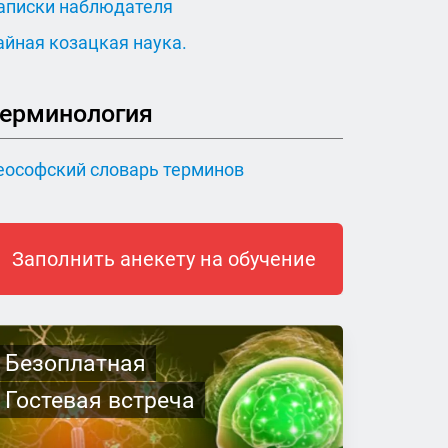
аписки наблюдателя
айная козацкая наука.
ерминология
еософский словарь терминов
Заполнить анекету на обучение
Безоплатная
Гостевая встреча