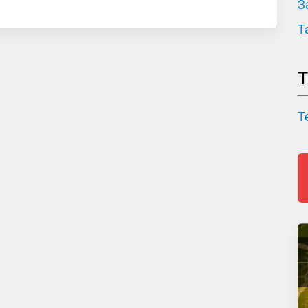
З
Т
Т
Т