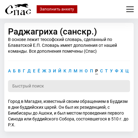
Заполнить анкету
Раджагриха (санскр.)
В основе лежит теософский словарь, сделанный по
Блаватской Е.П. Словарь имеет дополнения от нашей
команды. Все дополнения помечены (Спас)
А
Б
В
Г
Д
Е
Ё
Ж
З
И
Й
К
Л
М
Н
О
П
Р
С
Т
У
Ф
Х
Ц
Ч
Город в Магадхе, известный своим обращением в Буддизм
в дни буддийских царей. Он был их резиденцией, с
Бимбисары до Ашоки, и был местом проведения первого
Синода или буддийского Собора, состоявшегося в 510 г. до
Р.Х.