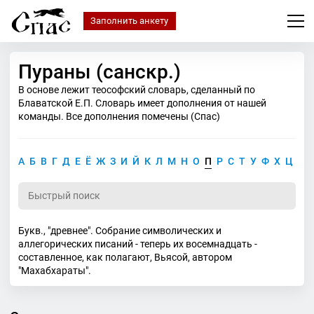
Заполнить анкету
Пураны (санскр.)
В основе лежит теософский словарь, сделанный по
Блаватской Е.П. Словарь имеет дополнения от нашей
команды. Все дополнения помечены (Спас)
А
Б
В
Г
Д
Е
Ё
Ж
З
И
Й
К
Л
М
Н
О
П
Р
С
Т
У
Ф
Х
Ц
Ч
Букв., "древнее". Собрание символических и
аллегорических писаний - теперь их восемнадцать -
составленное, как полагают, Вьясой, автором
"Махабхараты".