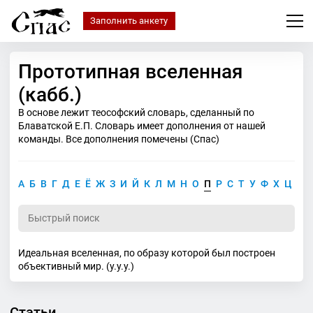
Заполнить анкету
Прототипная вселенная
(кабб.)
В основе лежит теософский словарь, сделанный по
Блаватской Е.П. Словарь имеет дополнения от нашей
команды. Все дополнения помечены (Спас)
А
Б
В
Г
Д
Е
Ё
Ж
З
И
Й
К
Л
М
Н
О
П
Р
С
Т
У
Ф
Х
Ц
Ч
Идеальная вселенная, по образу которой был построен
объективный мир. (у.у.у.)
Статьи