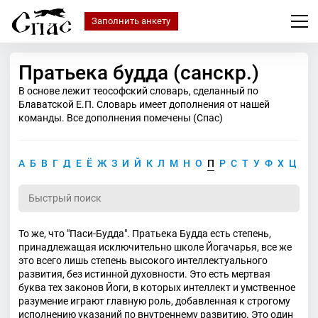
Заполнить анкету
Пратьека будда (санскр.)
В основе лежит теософский словарь, сделанный по
Блаватской Е.П. Словарь имеет дополнения от нашей
команды. Все дополнения помечены (Спас)
А
Б
В
Г
Д
Е
Ё
Ж
З
И
Й
К
Л
М
Н
О
П
Р
С
Т
У
Ф
Х
Ц
Ч
То же, что "Паси-Будда". Пратьека Будда есть степень,
принадлежащая исключительно школе Йогачарья, все же
это всего лишь степень высокого интеллектуального
развития, без истинной духовности. Это есть мертвая
буква тех законов Йоги, в которых интеллект и умственное
разумение играют главную роль, добавленная к строгому
исполнению указаний по внутреннему развитию. Это один