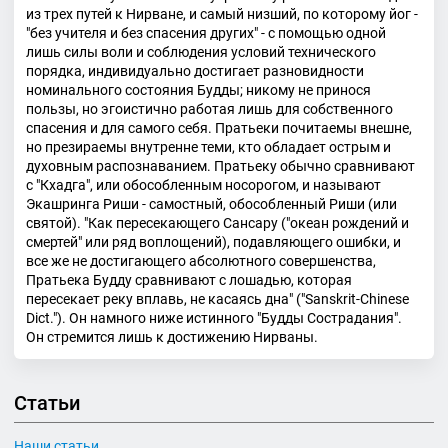
из трех путей к Нирване, и самый низший, по которому йог -
"без учителя и без спасения других" - с помощью одной
лишь силы воли и соблюдения условий технического
порядка, индивидуально достигает разновидности
номинального состояния Будды; никому не принося
пользы, но эгоистично работая лишь для собственного
спасения и для самого себя. Пратьеки почитаемы внешне,
но презираемы внутренне теми, кто обладает острым и
духовным распознаванием. Пратьеку обычно сравнивают
с "Кхадга", или обособленным носорогом, и называют
Экашринга Риши - самостный, обособленный Риши (или
святой). "Как пересекающего Сансару ("океан рождений и
смертей" или ряд воплощений), подавляющего ошибки, и
все же не достигающего абсолютного совершенства,
Пратьека Будду сравнивают с лошадью, которая
пересекает реку вплавь, не касаясь дна" ("Sanskrit-Chinese
Dict."). Он намного ниже истинного "Будды Сострадания".
Он стремится лишь к достижению Нирваны.
Статьи
Наши статьи