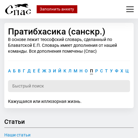
Заполнить анкету
Пратибхасика (санскр.)
В основе лежит теософский словарь, сделанный по
Блаватской Е.П. Словарь имеет дополнения от нашей
команды. Все дополнения помечены (Спас)
А
Б
В
Г
Д
Е
Ё
Ж
З
И
Й
К
Л
М
Н
О
П
Р
С
Т
У
Ф
Х
Ц
Ч
Кажущаяся или иллюзорная жизнь.
Статьи
Наши статьи