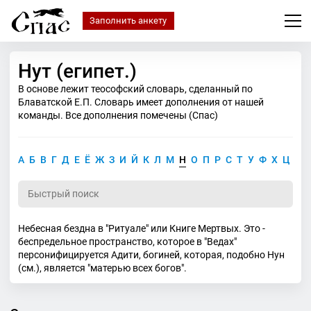
Заполнить анкету
Нут (египет.)
В основе лежит теософский словарь, сделанный по
Блаватской Е.П. Словарь имеет дополнения от нашей
команды. Все дополнения помечены (Спас)
А
Б
В
Г
Д
Е
Ё
Ж
З
И
Й
К
Л
М
Н
О
П
Р
С
Т
У
Ф
Х
Ц
Ч
Небесная бездна в "Ритуале" или Книге Мертвых. Это -
беспредельное пространство, которое в "Ведах"
персонифицируется Адити, богиней, которая, подобно Нун
(см.), является "матерью всех богов".