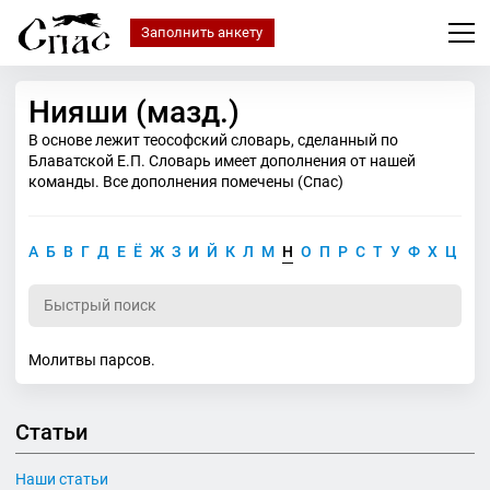
Заполнить анкету
Нияши (мазд.)
В основе лежит теософский словарь, сделанный по
Блаватской Е.П. Словарь имеет дополнения от нашей
команды. Все дополнения помечены (Спас)
А
Б
В
Г
Д
Е
Ё
Ж
З
И
Й
К
Л
М
Н
О
П
Р
С
Т
У
Ф
Х
Ц
Ч
Молитвы парсов.
Статьи
Наши статьи