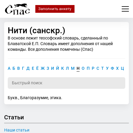
Заполнить анкету
Нити (санскр.)
В основе лежит теософский словарь, сделанный по
Блаватской Е.П. Словарь имеет дополнения от нашей
команды. Все дополнения помечены (Спас)
А
Б
В
Г
Д
Е
Ё
Ж
З
И
Й
К
Л
М
Н
О
П
Р
С
Т
У
Ф
Х
Ц
Ч
Букв., Благоразумие, этика.
Статьи
Наши статьи