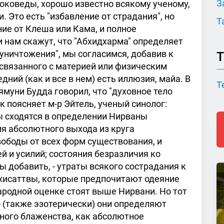
З
токоведы, хорошо известно всякому ученому,
 Это есть "избавление от страдания", но
Т
ие от Клеша или Кама, и полное
 нам скажут, что "Абхидхарма" определяет
уничтожения", мы согласимся, добавив к
Т
, связанного с материей или физическим
едний (как и все в нем) есть иллюзия, майа. В
Т
муни Будда говорил, что "духовное тело
 Как поясняет м-р Эйтель, ученый синолог:
ы сходятся в определении Нирваны
я абсолютного выхода из круга
вободы от всех форм существования, и
й и усилий; состояния безразличия ко
бы добавить, - утраты всякого сострадания к
хисаттвы, которые предпочитают одеяние
родной оценке стоят выше Нирвани. Но тот
 (также эзотерически) они определяют
ного блаженства, как абсолютное