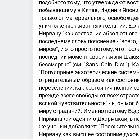
подобного тому, что утверждают вос
побывавшему в Китае, Индии и Японии.
только от материального, освобожден
уничтожение животных желаний. Если
Нирвану "как состояние абсолютного 
последнему слову пояснение - "всего
миром", и это просто потому, что посл
последний момент своей жизни Шакья
бессмертно" (см. "Sans. Chin. Dict.").
"Популярные экзотерические систем
отрицательным образом как состояни
переселений; как состояния полной с
прежде всего свободы от всех страсте
всякой чувствительности" - и, он мог 
миру страданий. Именно поэтому Бод
Нирманакаи одеянию Дхармакаи, в на
же ученый добавляет: "Положительно
Нирвану как высшее состояние духов