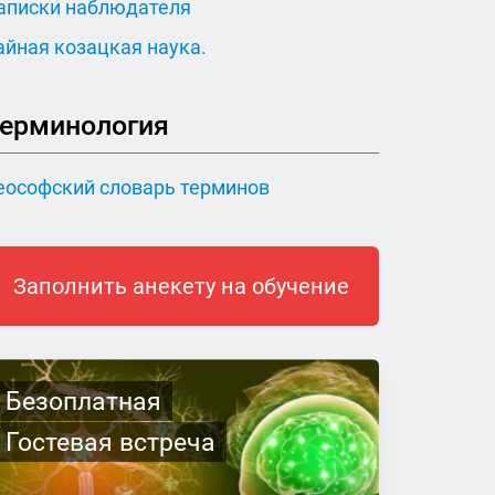
аписки наблюдателя
айная козацкая наука.
ерминология
еософский словарь терминов
Заполнить анекету на обучение
Безоплатная
Гостевая встреча