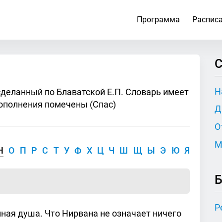
Программа
Распис
С
Н
сделанный по Блаватской Е.П. Словарь имеет
ополнения помечены (Спас)
Д
О
М
Н
О
П
Р
С
Т
У
Ф
Х
Ц
Ч
Ш
Щ
Ы
Э
Ю
Я
Б
Р
нная душа. Что Нирвана не означает ничего