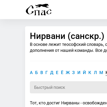
Нирвани (санскр.)
В основе лежит теософский словарь, 
дополнения от нашей команды. Все д
А
Б
В
Г
Д
Е
Ё
Ж
З
И
Й
К
Л
М
Тот, кто достиг Нирваны - освобожде