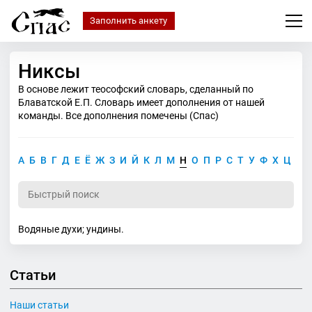
Заполнить анкету
Никсы
В основе лежит теософский словарь, сделанный по
Блаватской Е.П. Словарь имеет дополнения от нашей
команды. Все дополнения помечены (Спас)
А
Б
В
Г
Д
Е
Ё
Ж
З
И
Й
К
Л
М
Н
О
П
Р
С
Т
У
Ф
Х
Ц
Ч
Водяные духи; ундины.
Статьи
Наши статьи