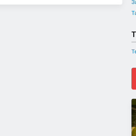
З
Т
Т
Т