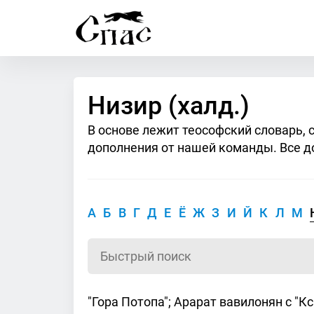
Низир (халд.)
В основе лежит теософский словарь, 
дополнения от нашей команды. Все д
А
Б
В
Г
Д
Е
Ё
Ж
З
И
Й
К
Л
М
"Гора Потопа"; Арарат вавилонян с "К