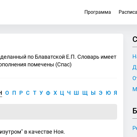
Программа
Распис
С
Н
сделанный по Блаватской Е.П. Словарь имеет
ополнения помечены (Спас)
Д
О
М
Н
О
П
Р
С
Т
У
Ф
Х
Ц
Ч
Ш
Щ
Ы
Э
Ю
Я
Б
Р
сизутром" в качестве Ноя.