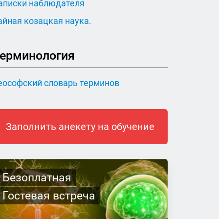
аписки наблюдателя
айная козацкая наука.
ерминология
еософский словарь терминов
Заполнить анекету на обучение
Безоплатная
Гостевая встреча