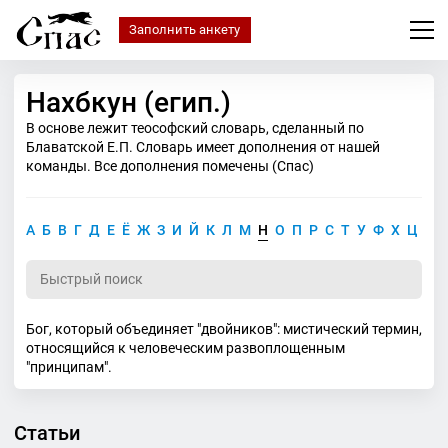
Заполнить анкету
Нахбкун (егип.)
В основе лежит теософский словарь, сделанный по
Блаватской Е.П. Словарь имеет дополнения от нашей
команды. Все дополнения помечены (Спас)
А
Б
В
Г
Д
Е
Ё
Ж
З
И
Й
К
Л
М
Н
О
П
Р
С
Т
У
Ф
Х
Ц
Ч
Бог, который объединяет "двойников": мистический термин,
относящийся к человеческим развоплощенным
"принципам".
Статьи