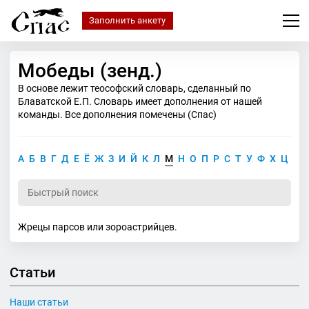
Заполнить анкету
Мобеды (зенд.)
В основе лежит теософский словарь, сделанный по
Блаватской Е.П. Словарь имеет дополнения от нашей
команды. Все дополнения помечены (Спас)
А
Б
В
Г
Д
Е
Ё
Ж
З
И
Й
К
Л
М
Н
О
П
Р
С
Т
У
Ф
Х
Ц
Ч
Жрецы парсов или зороастрийцев.
Статьи
Наши статьи