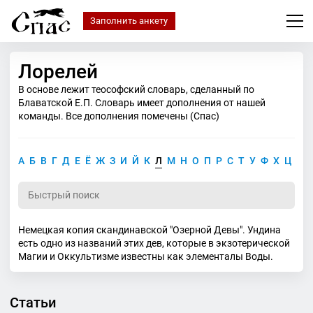
Заполнить анкету
Лорелей
В основе лежит теософский словарь, сделанный по
Блаватской Е.П. Словарь имеет дополнения от нашей
команды. Все дополнения помечены (Спас)
А
Б
В
Г
Д
Е
Ё
Ж
З
И
Й
К
Л
М
Н
О
П
Р
С
Т
У
Ф
Х
Ц
Ч
Немецкая копия скандинавской "Озерной Девы". Ундина
есть одно из названий этих дев, которые в экзотерической
Магии и Оккультизме известны как элементалы Воды.
Статьи