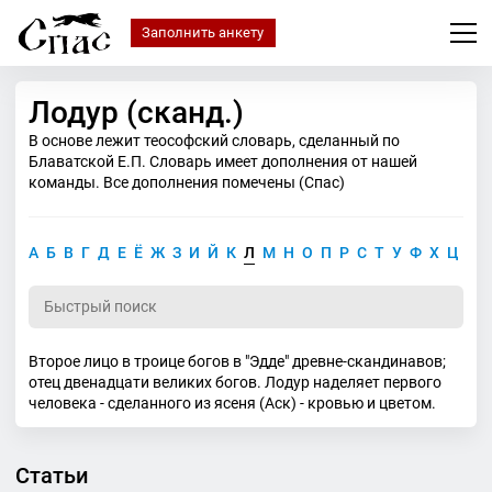
Заполнить анкету
Лодур (сканд.)
В основе лежит теософский словарь, сделанный по
Блаватской Е.П. Словарь имеет дополнения от нашей
команды. Все дополнения помечены (Спас)
А
Б
В
Г
Д
Е
Ё
Ж
З
И
Й
К
Л
М
Н
О
П
Р
С
Т
У
Ф
Х
Ц
Ч
Второе лицо в троице богов в "Эдде" древне-скандинавов;
отец двенадцати великих богов. Лодур наделяет первого
человека - сделанного из ясеня (Аск) - кровью и цветом.
Статьи